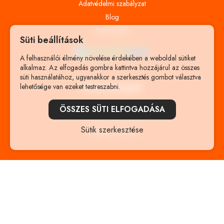
Adatvédelmi szabályzat
Blog
Partnereink
Süti beállítások
A felhasználói élmény növelése érdekében a weboldal sütiket
alkalmaz. Az elfogadás gombra kattintva hozzájárul az összes
süti használatához, ugyanakkor a szerkesztés gombot választva
Elérhetőségek
lehetősége van ezeket testreszabni.
Szeged
ÖSSZES SÜTI ELFOGADÁSA
+36 70 272-19-39
Sütik szerkesztése
info@gerivideo.hu