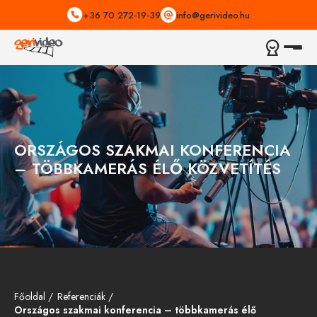
+36 70 272-19-39
info@gerivideo.hu
ORSZÁGOS SZAKMAI KONFERENCIA
– TÖBBKAMERÁS ÉLŐ KÖZVETÍTÉS
Főoldal
Referenciák
Országos szakmai konferencia – többkamerás élő