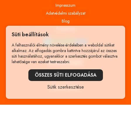
Impresszum
Adatvédelmi szabályzat
Blog
Partnereink
Süti beállítások
A felhasználói élmény növelése érdekében a weboldal sütiket
alkalmaz. Az elfogadás gombra kattintva hozzájárul az összes
süti használatához, ugyanakkor a szerkesztés gombot választva
Elérhetőségek
lehetősége van ezeket testreszabni.
Szeged
ÖSSZES SÜTI ELFOGADÁSA
+36 70 272-19-39
Sütik szerkesztése
info@gerivideo.hu