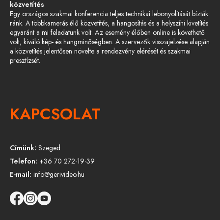
közvetítés
Egy országos szakmai konferencia teljes technikai lebonyolítását bízták
ránk. A többkamerás élő közvetítés, a hangosítás és a helyszíni kivetítés
egyaránt a mi feladatunk volt. Az esemény élőben online is követhető
volt, kiváló kép- és hangminőségben. A szervezők visszajelzése alapján
a közvetítés jelentősen növelte a rendezvény elérését és szakmai
presztízsét.
KAPCSOLAT
Címünk:
Szeged
Telefon:
+36 70 272-19-39
E-mail:
info@gerivideo.hu