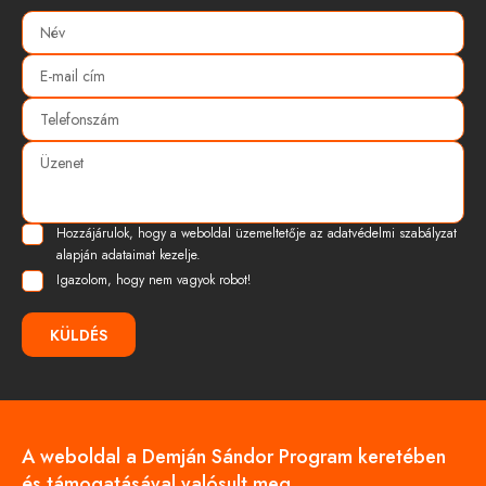
Hozzájárulok, hogy a weboldal üzemeltetője az
adatvédelmi szabályzat
alapján adataimat kezelje.
Igazolom, hogy nem vagyok robot!
KÜLDÉS
A weboldal a Demján Sándor Program keretében
és támogatásával valósult meg.